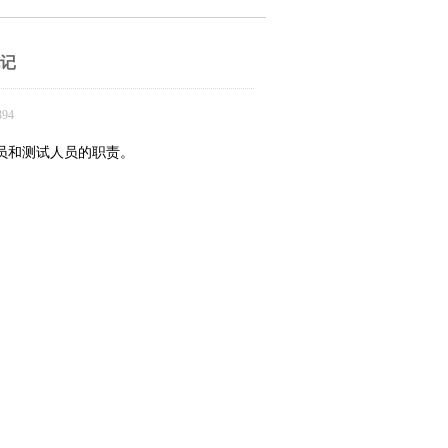
笔记
94
员和测试人员的职责。
。