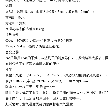
实验方法：气流速度不超过1.7m/s，除非另有规定。
淋雨
方法I：风速 18m/s，雨滴大小0.5-4.5mm，降雨量1.7mm/min
方法II：喷水
方法III：滴水
水温与样品的温差为10deg
湿热条件
60deg，95%RH,，48h一个周期，总共5个周期
30deg～60deg，强调了快速温度变化。
交变盐雾
24h的暴露+24h的干燥，从湿到干的转换器件内，腐蚀速率大很多，
同时包含了盐溶液比重随温度的变化
沙尘
吹尘：风速zui小1.5m/s，zui高8.9m/s（代表沙漠地区的常见风速） 
吹沙：18m/s（常见）到29m/s（不常见）：每个面90min
降尘：0.2m/s 三天。采用6g/m^2/d
除此之外，规定了吹尘、吹沙、降尘所用的颗粒大小，不同使用地点
关于降尘，可以定义加速因子，因为因素比较单一。
此试验时，空气温度需要调整到标准大气温度