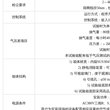
2～4k
粉尘要求
筛网线径50um，
运行方式：程序
控制系统
控制系统：嵌入
试验时为单
抽气量：80
抽气速度：每小时40
气压差项目
压力差：≤ 2kP
试验时
本试验箱配有低于气压测试的
1) 箱体材质：内箱SUS3
2) 静电消除装置：
3) 可视玻璃门，便于观
箱体结构
4) 引线孔：φ50
5) 试验箱底
6) 试验箱底部采用高
安装功率：约
电源条件
AC380V三相R、
用户为安装现场的设备配置相应容量的空气或