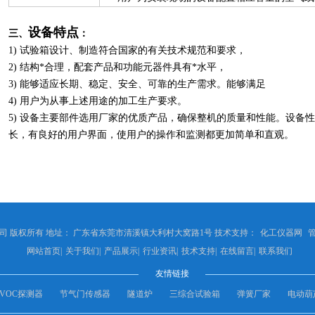
设备特点
三、
：
1) 试验箱设计、制造符合国家的有关技术规范和要求，
2) 结构*合理，配套产品和功能元器件具有*水平，
3) 能够适应长期、稳定、安全、可靠的生产需求。能够满足
4) 用户为从事上述用途的加工生产要求。
5) 设备主要部件选用厂家的优质产品，确保整机的质量和性能。设备
长，有良好的用户界面，使用户的操作和监测都更加简单和直观。
 版权所有 地址： 广东省东莞市清溪镇大利村大窝路1号 技术支持：
化工仪器网
网站首页
|
关于我们
|
产品展示
|
行业资讯
|
技术支持
|
在线留言
|
联系我们
友情链接
VOC探测器
节气门传感器
隧道炉
三综合试验箱
弹簧厂家
电动葫