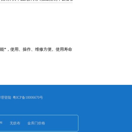
性能*，使用、操作、维修方便。使用寿命
管理登陆
粤ICP备18006670号
芦
无纺布
金库门价格