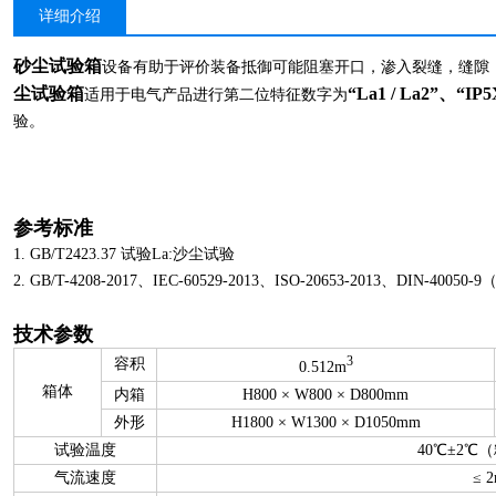
详细介绍
砂尘试验箱
设备有助于评价装备抵御可能阻塞开口，渗入裂缝，缝隙
尘试验箱
“La1 / La2”、“IP5
适用于电气产品进行第二位特征数字为
验。
参考标准
1. GB/T2423.37 试验La:沙尘试验
2. GB/T-4208-2017、IEC-60529-2013、ISO-20653-2013、DIN-40050
技术参数
3
容积
0.512m
箱体
内箱
H800 × W800 × D800mm
外形
H1800 × W1300 × D1050mm
试验温度
40℃±2℃
气流速度
≤ 2