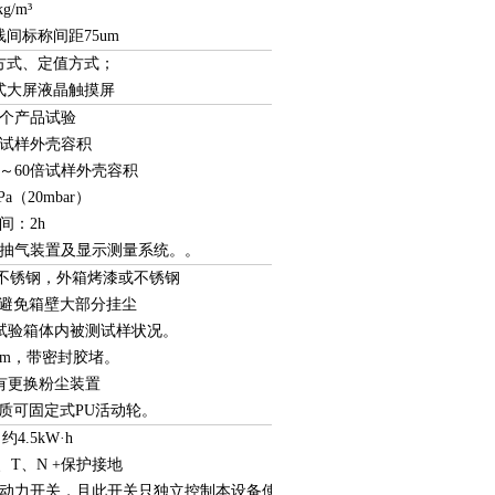
g/m³
线间标称间距75um
方式、定值方式；
式大屏液晶触摸屏
个产品试验
倍试样外壳容积
～60倍试样外壳容积
a（20mbar）
间：2h
抽气装置及显示测量系统。。
04不锈钢，外箱烤漆或不锈钢
可避免箱壁大部分挂尘
测试验箱体内被测试样状况。
 mm，带密封胶堵。
部有更换粉尘装置
品质可固定式PU活动轮。
4.5kW·h
S、T、N +保护接地
动力开关，且此开关只独立控制本设备使用。