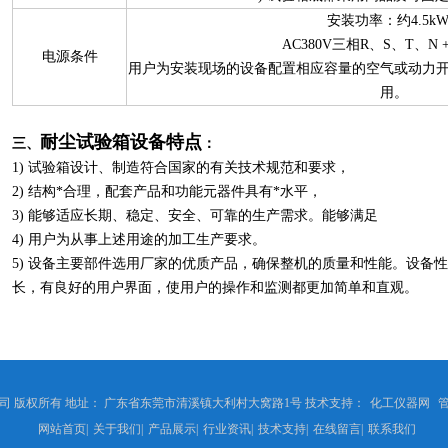
安装功率：约4.5kW
AC380V三相R、S、T、N
电源条件
用户为安装现场的设备配置相应容量的空气或动力
用。
耐
尘试验箱
设备特点
三、
：
1) 试验箱设计、制造符合国家的有关技术规范和要求，
2) 结构*合理，配套产品和功能元器件具有*水平，
3) 能够适应长期、稳定、安全、可靠的生产需求。能够满足
4) 用户为从事上述用途的加工生产要求。
5) 设备主要部件选用厂家的优质产品，确保整机的质量和性能。设备
长，有良好的用户界面，使用户的操作和监测都更加简单和直观。
 版权所有 地址： 广东省东莞市清溪镇大利村大窝路1号 技术支持：
化工仪器网
网站首页
|
关于我们
|
产品展示
|
行业资讯
|
技术支持
|
在线留言
|
联系我们