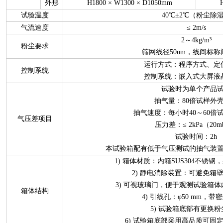
外形
H1800 × W1300 × D1050mm
试验温度
40℃±2℃（粉尘除
气流速度
≤ 2m/s
2～4kg/m³
粉尘要求
筛网线径50um，线间标称间
运行方式：程序方式、定
控制系统
控制系统：嵌入式大屏液
试验时为单个产品
抽气量：80倍试样外
抽气速度：每小时40～60倍
气压差项目
压力差：≤ 2kPa（20m
试验时间：2h
本试验箱配有低于气压测试的抽气装
1) 箱体材质：内箱SUS304不锈
2) 静电消除装置：可避免箱
3) 可视玻璃门，便于观测试验箱
箱体结构
4) 引线孔：φ50 mm，
5) 试验箱底部有更换
6) 试验箱底部采用高品质可固