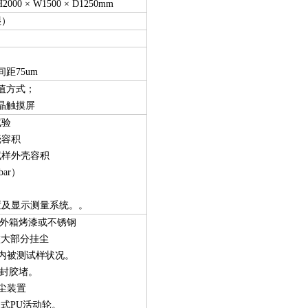
H2000 × W1500 × D1250mm
湿）
距75um
值方式；
晶触摸屏
试验
壳容积
试样外壳容积
bar）
置及显示测量系统。。
钢，外箱烤漆或不锈钢
壁大部分挂尘
体内被测试样状况。
带密封胶堵。
粉尘装置
定式PU活动轮。