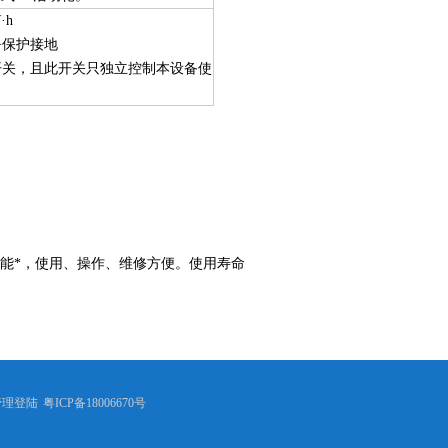
·h
 +保护接地
开关，且此开关只独立控制本设备使
性能*，使用、操作、维修方便。使用寿命
管理登陆
粤ICP备18006670号