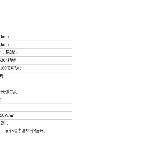
00mm
50mm
防尘，易清洁
S304精钢
-100℃可调）
可调
谱长弧氙灯
支
550W/㎡
制器，
，每个程序含99个循环。
时