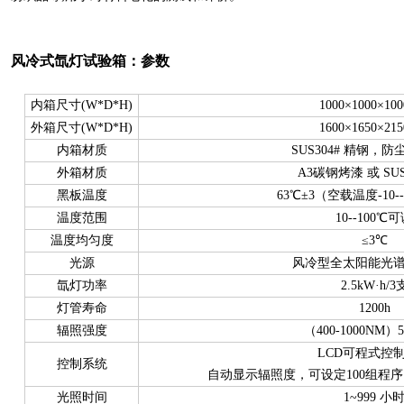
风冷式氙灯试验箱
：参数
内箱尺寸(W*D*H)
1000×1000×10
外箱尺寸(W*D*H)
1600×1650×21
内箱材质
SUS304# 精钢，
外箱材质
A3碳钢烤漆 或 SU
黑板温度
63℃±3（空载温度-10-
温度范围
10--100℃
温度均匀度
≤3℃
光源
风冷型全太阳能光
氙灯功率
2.5kW·h/3
灯管寿命
1200h
辐照强度
（400-1000NM）
LCD可程式控
控制系统
自动显示辐照度，可设定100组程序
光照时间
1~999 小