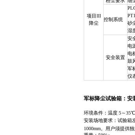
粉尘要求
细尘
P
PT
项目III
控制系统
降尘
砂
湿
安
电
电
安全装置
鼓
军
仪
军标降尘试验箱
：安
环境条件：温度 5～35℃
安装场地要求：试验箱左
1000mm。用户须提