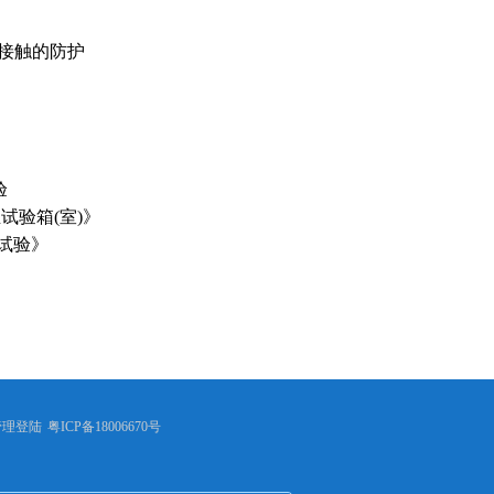
水和接触的防护
》
验
尘试验箱(室)》
尘试验》
管理登陆
粤ICP备18006670号