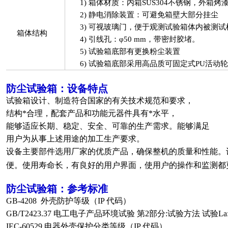
1)
箱体材质：内箱SUS304不锈钢，外箱烤
2)
静电消除装置：可避免箱壁大部分挂尘
3)
可视玻璃门，便于观测试验箱体内被测试
箱体结构
4)
引线孔：φ50 mm，带密封胶堵。
5)
试验箱底部有更换粉尘装置
6)
试验箱底部采用高品质可固定式PU活动
防尘试验箱
：设备特点
试验箱设计、制造符合国家的有关技术规范和要求，
结构*合理，配套产品和功能元器件具有*水平，
能够适应长期、稳定、安全、可靠的生产需求。能够满足
用户为从事上述用途的加工生产要求。
设备主要部件选用厂家的优质产品，确保整机的质量和性能。
便。使用寿命长，有良好的用户界面，使用户的操作和监测都
防尘试验箱
：参考标准
GB-4208 外壳防护等级（IP 代码）
GB/T2423.37 电工电子产品环境试验 第2部分:试验方法 试验L
IEC-60529 电器外壳保护分类等级（IP 代码）