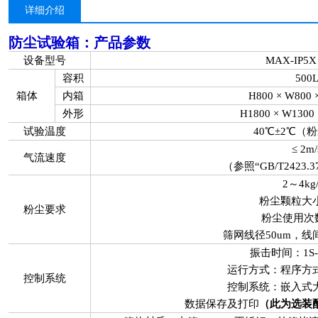
详细介绍
防尘试验箱
：产品参数
设备型号
MAX-IP5X 
容积
500
箱体
内箱
H800 × W800
外形
H1800 × W1300
试验温度
40℃±2℃（
≤ 2m/
气流速度
（参照“GB/T2423.3
2～4kg
粉尘颗粒大小
粉尘要求
粉尘使用次数
筛网线径50um，线
振击时间：1S-
运行方式：程序方
控制系统
控制系统：嵌入式
数据保存及打印
（此为选装