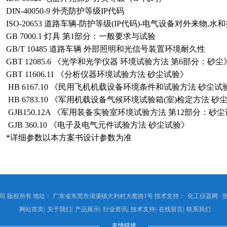
DIN-40050-9 外壳防护等级IP代码
ISO-20653 道路车辆-防护等级(IP代码)-电气设备对外来物,
GB 7000.1 灯具 第1部分：一般要求与试验
GB/T 10485 道路车辆 外部照明和光信号装置环境耐久性
GBT 12085.6 《光学和光学仪器 环境试验方法 第6部分：砂尘
GBT 11606.11 《分析仪器环境试验方法 砂尘试验》
HB 6167.10 《民用飞机机载设备环境条件和试验方法 砂尘试
HB 6783.10 《军用机载设备气候环境试验箱(室)检定方法 砂
GJB150.12A 《军用装备实验室环境试验方法 第12部分：砂
GJB 360.10 《电子及电气元件试验方法 砂尘试验》
*详细参数以本方案书设计参数为准
 版权所有 地址： 广东省东莞市清溪镇大利村大窝路1号 技术支持：
化工仪器网
网站首页
|
关于我们
|
产品展示
|
行业资讯
|
技术支持
|
在线留言
|
联系我们
友情链接