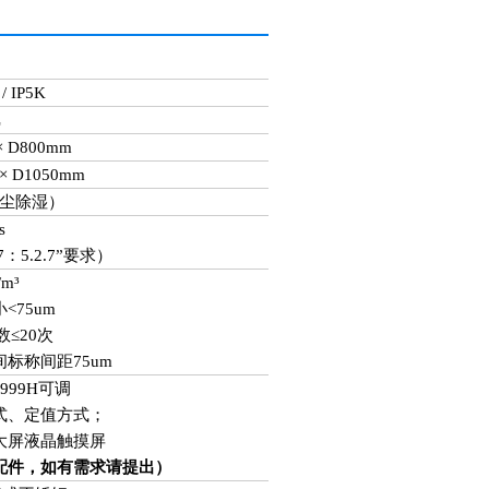
/ IP5K
L
 × D800mm
 × D1050mm
粉尘除湿）
s
7：5.2.7”要求）
/m³
<75um
≤20次
间标称间距75um
999H可调
式、定值方式；
大屏液晶触摸屏
配件，如有需求请提出）