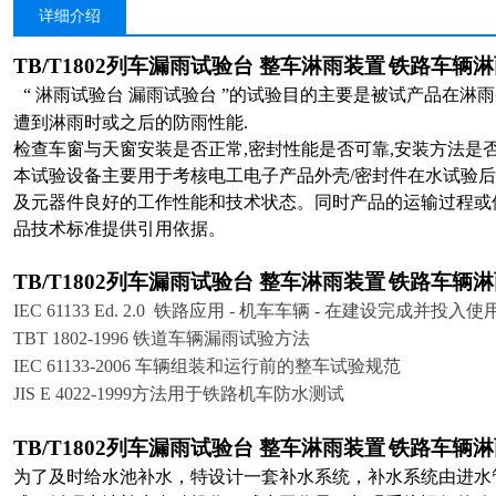
详细介绍
TB/T1802列车
漏雨试验台
整车
淋雨
装置
铁路车辆淋
“ 淋雨试验台 漏雨试验台 ”的试验目的主要是被试产品在淋
遭到淋雨时或之后的防雨性能.
检查车窗与天窗安装是否正常,密封性能是否可靠,安装方法是
本试验设备主要用于考核电工电子产品外壳/密封件在水试验
及元器件良好的工作性能和技术状态。同时产品的运输过程或
品技术标准提供引用依据。
TB/T1802列车
漏雨试验台
整车
淋雨
装置
铁路车辆淋
IEC 61133 Ed. 2.0 铁路应用 - 机车车辆 - 在建设完成并
TBT 1802-1996 铁道车辆漏雨试验方法
IEC 61133-2006 车辆组装和运行前的整车试验规范
JIS E 4022-1999方法用于铁路机车防水测试
TB/T1802列车
漏雨试验台
整车
淋雨
装置
铁路车辆淋
为了及时给水池补水，特设计一套补水系统，补水系统由进水