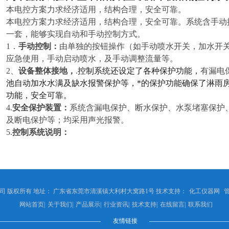
本电控方案力求经济适用，结构合理，安全可靠。
本电控方案力求经济适用，结构合理，安全可靠。系统含手动
一套，能够实现
自动和手动
控制方式。
1．
手动控制：
由单独的按钮操作（如手动喷水开关，加水开
应急使用，手动启动喷水，及手动调整流量等。
2、
设备整体接地，
.
控制系统还设定了各种保护功能，
有漏电
池自动加水水满及缺水报警保护等，*的保护功能确保了淋雨
功能，安全可靠。
4.
安全保护装置：
系统含漏电保护、断水保护、水泵堵塞保护
及断电保护等；均采用声光报警。
5.
控制系统
说明：
 版权所有 地址： 广东省东莞市清溪镇大利村大窝路1号 技术支持：
化工仪器网
网站首页
|
关于我们
|
产品展示
|
行业资讯
|
技术支持
|
在线留言
|
联系我们
友情链接