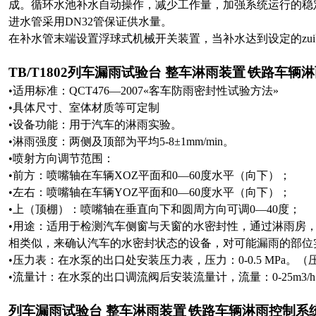
成。循环水池补水自动操作，减少工作量，加强系统运行的稳
进水管采用DN32管保证供水量。
在补水管末端设置浮球式机械开关装置，当补水达到设定的zu
TB/T1802列车
漏雨试验台
整车
淋雨
装置
铁路车辆淋
•适用标准：QCT476—2007«客车防雨密封性试验方法»
•具体尺寸、室体材质等可定制
•设备功能：用于汽车的淋雨实验。
•淋雨强度：两侧及顶部为平均5-8±1mm/min。
•喷射方向调节范围：
•前方：喷嘴轴在车辆XOZ平面和0—60度水平（向下）；
•左右：喷嘴轴在车辆YOZ平面和0—60度水平（向下）；
•上（顶棚）：喷嘴轴在垂直向下和圆周方向可调0—40度；
•用途：适用于检测汽车侧窗与天窗的水密封性，通过淋雨房
相类似，来确认汽车的水密封状态的设备，对可能漏雨的部位
•压力表：在水泵的出口处安装压力表，压力：0-0.5 MPa。
•流量计：在水泵的出口调流阀后安装流量计，流量：0-25m3/h
列车
漏雨试验台
整车
淋雨
装置
铁路车辆淋雨
控制系