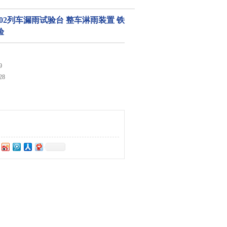
T1802列车漏雨试验台 整车淋雨装置 铁
验
9
28