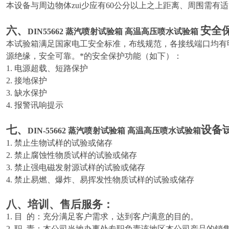
本设备与周边物体zui少应有60公分以上之上距离、周围需有
六、
安全
DIN55662 蒸汽喷射试验箱 高温高压喷水试验箱
本试验箱满足国家电工安全标准，布线规范，各接线端口均有
源绝缘，安全可靠。*的安全保护功能（如下）：
1. 电源超载、短路保护
2. 接地保护
3. 缺水保护
4. 报警讯响提示
七、
设备
DIN-55662 蒸汽喷射试验箱 高温高压喷水试验箱
1. 禁止生物试样的试验或储存
2. 禁止腐蚀性物质试样的试验或储存
3. 禁止强电磁发射源试样的试验或储存
4. 禁止易燃、爆炸、易挥发性物质试样的试验或储存
八、
培训、售后服务：
1. 目 的：充分满足客户需求，达到客户满意的目的。
2. 职 责：本公司当地办事处专职负责该地区本公司产品的