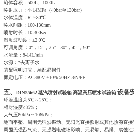
箱体容积：500L、1000L
喷射压力：4~14MPa（40bar至130bar）
水体温度：RT~80℃
喷水间距：100-130mm
喷射时长：10-300sec
温度波动度：±2.0℃
可调角度 ：0°，15°，25°，30°，45°，90°
水流量：8-14L/min
水源：*去离子水
装配照明灯管，须配易损件
额定电压：AC380V ±10% 50HZ 3/N/PE
五、
设备
DIN55662 蒸汽喷射试验箱 高温高压喷水试验箱
环境温度为5℃～25℃；
相对湿度≤85%；
大气压80kPa ~ 106kPa；
地面平整、周围无强烈振动、无阳光直接照射或其他热源直接
周围无强烈气流、无强烈电磁场影响、无易燃、易爆、腐蚀性