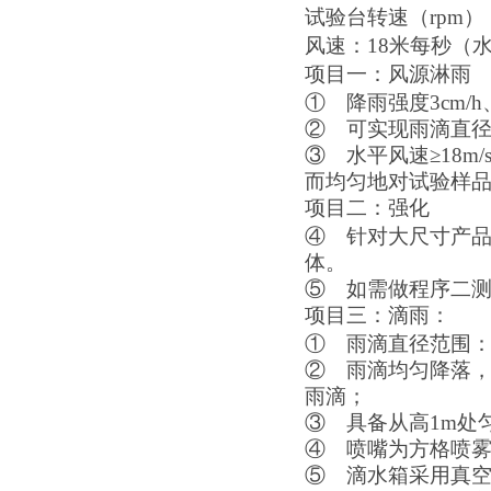
试验台转速（rpm）：
风速：18米每秒（水
项目一：风源淋雨
①
降雨强度3cm/
②
可实现雨滴直径为
③
水平风速≥18
而均匀地对试验样
项目二：强化
④
针对大尺寸产
体。
⑤
如需做程序二
项目三：滴雨：
①
雨滴直径范围：0.
②
雨滴均匀降落
雨滴；
③
具备从高1m处
④
喷嘴为方格喷
⑤
滴水箱采用真