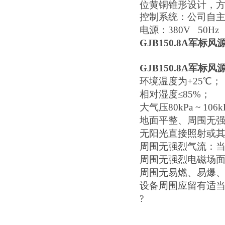
位黄铜锥形设计，
控制系统：
公司
自
电源
：
380V 50Hz
GJB150.8A军
GJB150.8A军
环境温度为+25℃；
相对湿度≤85%；
大气压80kPa ~ 106k
地面平整、周围无
无阳光直接照射或
周围无强烈气流：
周围无强烈电磁场
周围无易燃、易爆
设备周围应留有适
?