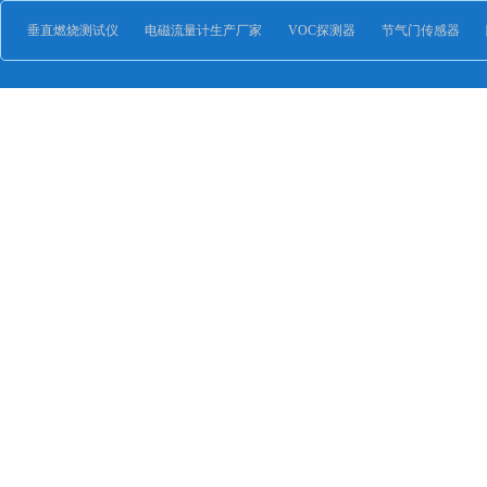
垂直燃烧测试仪
电磁流量计生产厂家
VOC探测器
节气门传感器