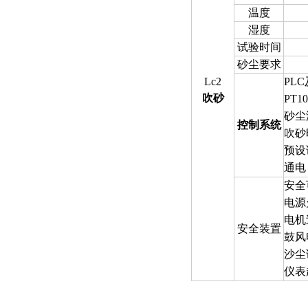
温度
湿度
试验时间
砂尘要求
Lc2
PL
吹砂
PT
砂尘
控制系统
吹砂
预设试
通电
安全
电源
电机
安全装置
鼓风
沙尘
仪表