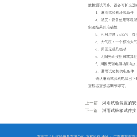
数据测试同步。设备可扩充远
1、淋雨试验机环境条件
a、温度：设备使用环境温度
实验结果的准确性
b、相对湿度：≤85%；湿
c、大气压：一个标准大气压下(
d、周围无强烈振动
e、无阳光直接照射或其他
f、周围无强电磁场影响g
2、淋雨试验机供电条件
确认淋雨试验机电源已正确连接
变压器变频器调节即可。
上一篇：
淋雨试验装置的安
下一篇：
淋雨试验箱试件接
东莞市品达试验设备有限公司 版权所有 地址： 广东省东莞市