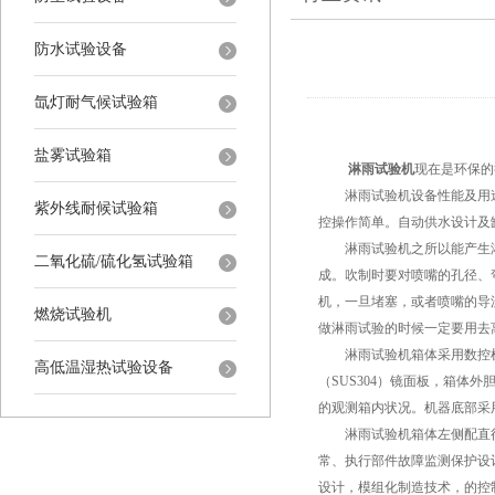
防水试验设备
氙灯耐气候试验箱
盐雾试验箱
淋雨试验机
现在是环保的
淋雨试验机设备性能及用途
紫外线耐候试验箱
控操作简单。自动供水设计及
淋雨试验机之所以能产生淋
二氧化硫/硫化氢试验箱
成。吹制时要对喷嘴的孔径、
机，一旦堵塞，或者喷嘴的导
燃烧试验机
做淋雨试验的时候一定要用去
淋雨试验机箱体采用数控机
高低温湿热试验设备
（SUS304）镜面板，箱
的观测箱内状况。机器底部采
淋雨试验机箱体左侧配直径5
常、执行部件故障监测保护设
设计，模组化制造技术，的控