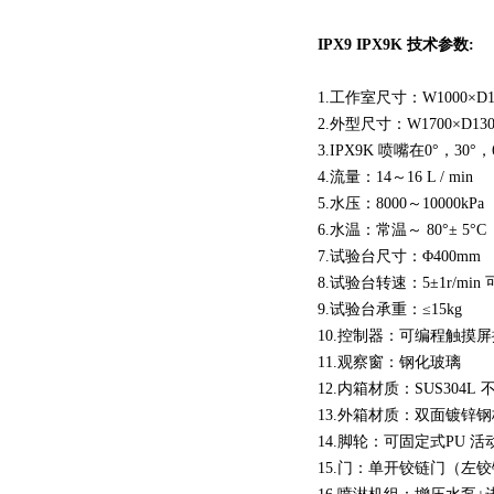
IPX9 IPX9K 技术参数:
1.工作室尺寸：W1000×D1
2.外型尺寸：W1700×D13
3.IPX9K 喷嘴在0°，30°
4.流量：14～16 L / min
5.水压：8000～10000kPa
6.水温：常温～ 80°± 5°C
7.试验台尺寸：Φ400mm
8.试验台转速：5±1r/min
9.试验台承重：≤15kg
10.控制器：可编程触摸
11.观察窗：钢化玻璃
12.内箱材质：SUS304L
13.外箱材质：双面镀锌
14.脚轮：可固定式PU 活
15.门：单开铰链门（左