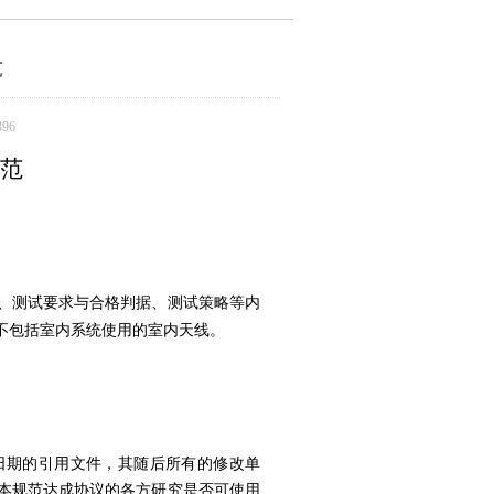
范
96
范
、测试要求与合格判据
等内
、测试策略
不包括室内系统使用的室内天线。
日期的引用文件，其随后所有的修改单
本规范达成协议的各方研究是否可使用