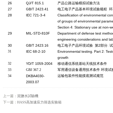
26
QJ/T 815.1
产品公路运输模拟试验方法
27
GB/T 2423.41
电工电子产品基本环境试验规程 环
28
IEC 721-3-4
Classification of environmental cond
of groups of environmental paramet
Section 4: Stationary use at non-w
29
MIL-STD-810F
Department of defense test method
engineering considerations and lab
30
GB/T 2423.16
电工电子产品环境试验 第2部分: 试
31
IEC 68-2-10
Environmental testing. Part 2: Tes
growth
32
YD/T 1059-2004
移动通信系统
站天线技术条件
基
33
GBJ 367.2
军用通信设备通用技术条件 环境试
34
DKBA4030-
运输包装件性能摸底测试规范
2003.07
上一篇：
泥鹽水試驗機
下一篇：
HASS高加速应力筛选实验箱