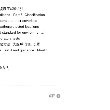
境风压试验方法
itions - Part 3: Classification
ers and their severities -
eatherprotected locations
 standard for environmental
oratory tests
验方法 试验J和导则: 长霉
ts. Test J and guidance : Mould
验方法
返回