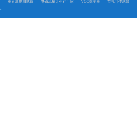
垂直燃烧测试仪
电磁流量计生产厂家
VOC探测器
节气门传感器