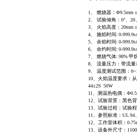
1、
燃烧器：Φ9.5mm ±
2、
试验倾角：0°、20
3、
火焰高度：20mm ± 
4、
施焰时间: 0-999.9s
5、
余焰时间: 0-999
6、
余灼时间: 0-999
7、
燃烧气体: 98% 
8、
流量压力：带流量
9、
温度测试范围：0~1
10、火焰温度要求：从1
44±2S 50W
11、测温热电偶：Φ0
12、试验背景：黑色
13、试验过程：试验
11、参照标准：UL 94、IE
12、工作室体积：0.75
13、设备外尺寸：1100m