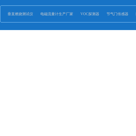
垂直燃烧测试仪
电磁流量计生产厂家
VOC探测器
节气门传感器