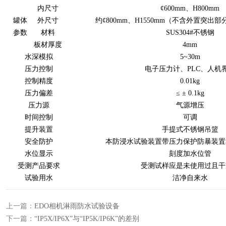
内尺寸
¢600mm、H800mm
罐体
外尺寸
约¢800mm、H1550mm（不含外置突出
参数
材料
SUS304#不锈钢
板材厚度
4mm
水深模拟
5~30m
压力控制
电子压力计、PLC、人机
控制精度
0.01kg
压力偏差
≤ ± 0.1kg
压力源
气源增压
时间控制
可调
提升装置
手提式不锈钢吊篮
安全防护
本防浸水试验装置带压力保护防暴装置
水位显示
刻度加水位管
受测产品要求
受测试样应是未使用过且干
试验用水
洁净自来水
上一篇：
EDO相机淋雨防水试验设备
下一篇：
“IP5X/IP6X”与“IP5K/IP6K”的差别