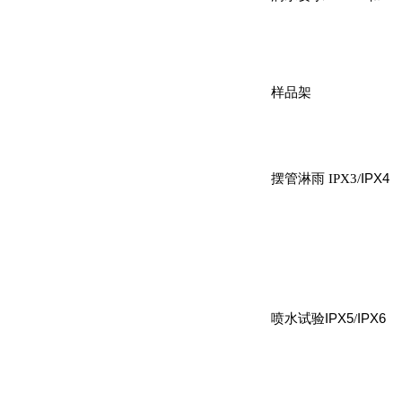
样品架
摆管淋雨 IPX3/
IPX4
喷水试验
IPX5
/
IPX6